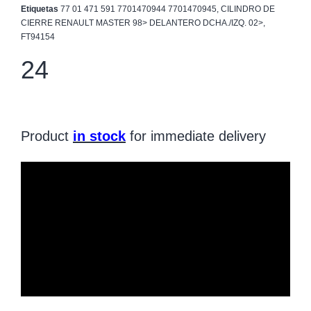
Etiquetas
77 01 471 591 7701470944 7701470945
,
CILINDRO DE
CIERRE RENAULT MASTER 98> DELANTERO DCHA./IZQ. 02>
,
FT94154
24
Product
in stock
for immediate delivery