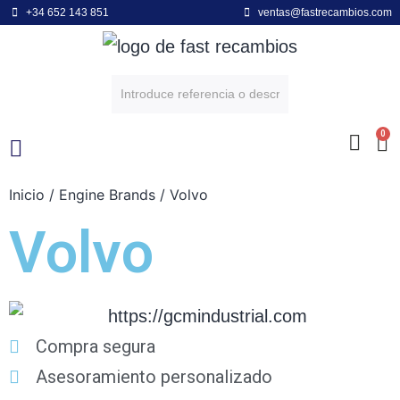
+34 652 143 851
ventas@fastrecambios.com
0
Inicio
/
Engine Brands
/ Volvo
POWER EQUIPMENT
ENGINE BRANDS
Volvo
Compra segura
Asesoramiento personalizado