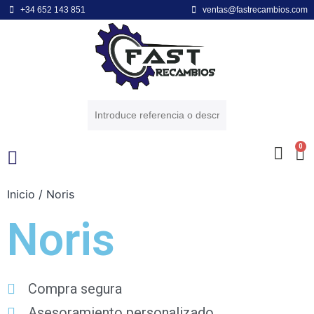
+34 652 143 851
ventas@fastrecambios.com
0
Inicio
/ Noris
POWER EQUIPMENT
ENGINE BRANDS
Noris
Compra segura
Asesoramiento personalizado