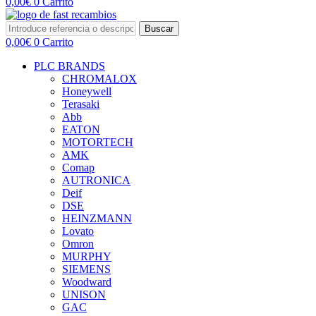
0,00
€
0
Carrito
Buscar
0,00
€
0
Carrito
PLC BRANDS
CHROMALOX
Honeywell
Terasaki
Abb
EATON
MOTORTECH
AMK
Comap
AUTRONICA
Deif
DSE
HEINZMANN
Lovato
Omron
MURPHY
SIEMENS
Woodward
UNISON
GAC