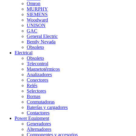
Omron
MURPHY
SIEMENS
Woodward
UNISON
GAC
General Electric
Bently Nevada
Obsoleto
Electrical
Obsoleto
Telecontrol
Magnetotérmicos
Analizadores
Conectores
Relés
Selectores
Bornas
Conmutadoras
Baterías y cargadores
Contactores
Power Equipment
Generadores
Alternadores
Componentes y accesorios