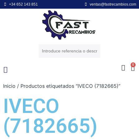
+34 652 143 851
ventas@fastrecambios.com
0
Inicio
/ Productos etiquetados “IVECO (7182665)”
POWER EQUIPMENT
ENGINE BRANDS
IVECO
(7182665)