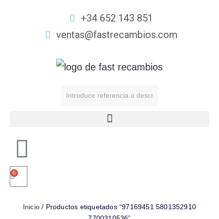
+34 652 143 851
ventas@fastrecambios.com
0
Inicio
/ Productos etiquetados “97169451 5801352910
7700310536”