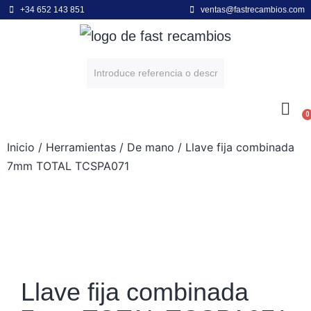
+34 652 143 851
ventas@fastrecambios.com
0
POWER EQUIPMENT
ENGINE BRANDS
Inicio
/
Herramientas
/
De mano
/ Llave fija combinada
7mm TOTAL TCSPA071
Llave fija combinada