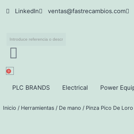
LinkedIn
ventas@fastrecambios.com
0
PLC BRANDS
Electrical
Power Equi
Inicio
/
Herramientas
/
De mano
/ Pinza Pico De Lor