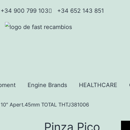
+34 900 799 103
+34 652 143 851
pment
Engine Brands
HEALTHCARE
o 10″ Apert.45mm TOTAL THTJ381006
Pinza Pico