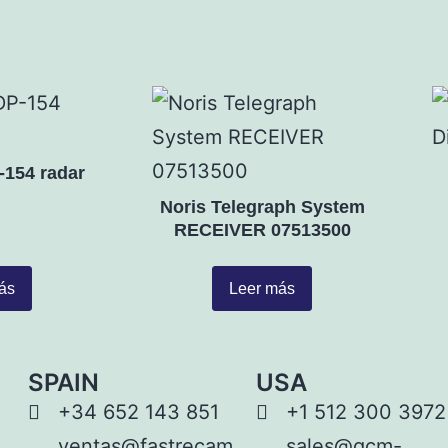
154 radar
Noris Telegraph System
RECEIVER 07513500
ás
Leer más
SPAIN
USA
+34 652 143 851
+1 512 300 3972
ventas@fastrecam
sales@gcm-