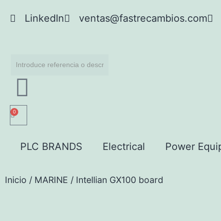
LinkedIn
ventas@fastrecambios.com
0
PLC BRANDS
Electrical
Power Equi
Inicio
/
MARINE
/ Intellian GX100 board