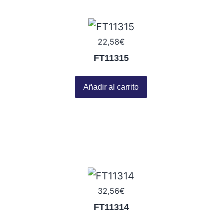
22,58
€
FT11315
Añadir al carrito
32,56
€
FT11314