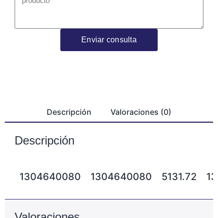
Enviar consulta
Descripción
Valoraciones (0)
Descripción
1304640080
1304640080
5131.72
13
Valoraciones