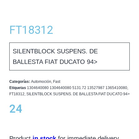
FT18312
SILENTBLOCK SUSPENS. DE
BALLESTA FIAT DUCATO 94>
Categorías:
Automoción
,
Fast
Etiquetas
1304640080 1304640080 5131.72 13527987 1365410080
,
FT18312
,
SILENTBLOCK SUSPENS. DE BALLESTA FIAT DUCATO 94>
24
Product
in stock
for immediate delivery