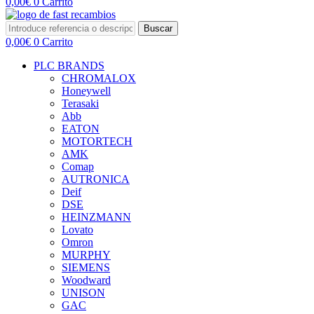
0,00
€
0
Carrito
Buscar
0,00
€
0
Carrito
PLC BRANDS
CHROMALOX
Honeywell
Terasaki
Abb
EATON
MOTORTECH
AMK
Comap
AUTRONICA
Deif
DSE
HEINZMANN
Lovato
Omron
MURPHY
SIEMENS
Woodward
UNISON
GAC