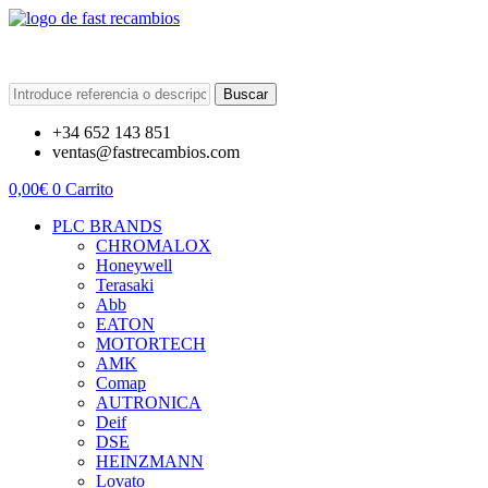
Buscar
+34 652 143 851
ventas@fastrecambios.com
0,00
€
0
Carrito
PLC BRANDS
CHROMALOX
Honeywell
Terasaki
Abb
EATON
MOTORTECH
AMK
Comap
AUTRONICA
Deif
DSE
HEINZMANN
Lovato