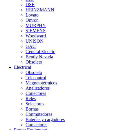
DSE
HEINZMANN
Lovato
Omron
MURPHY
SIEMENS
Woodward
UNISON
GAC
General Electric
Bently Nevada
Obsoleto
Electrical
Obsoleto
Telecontrol
Magnetotérmicos
Analizadores
Conectores
Relés
Selectores
Bornas
Conmutadoras
Baterías y cargadores
Contactores
Power Equipment