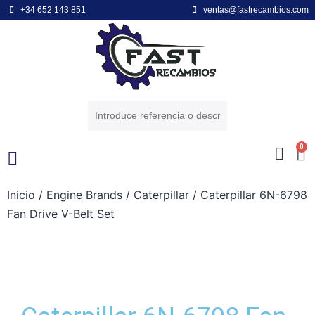
+34 652 143 851
ventas@fastrecambios.com
0
Inicio
/
Engine Brands
/
Caterpillar
/ Caterpillar 6N-6798
POWER EQUIPMENT
ENGINE BRANDS
Fan Drive V-Belt Set